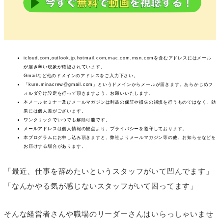
icloud.com,outlook.jp,hotmail.com,mac.com,msn.comを含むアドレスにはメール
が届き辛い現象が確認されています。
Gmailなど他のドメインのアドレスをご入力下さい。
「kure.minacrew@gmail.com」というドメインからメールが届きます。あらかじめフ
ォルダ分け設定を行って頂きますよう、お願いいたします。
本メールセミナー及びメールマガジンは利益の保証や損失の補填を行うものではなく、効
果には個人差がございます。
ワンクリックでいつでも解除可能です。
メールアドレスは個人情報の観点より、プライバシーを遵守しております。
本プログラムにお申し込み頂きますと、弊社よりメールマガジン等の他、お知らせなどを
お届けする場合があります。
「最近、仕事を辞めたいというスタッフがいて凹んでます」
「なんかやる気が感じないスタッフがいて困ってます」
そんな経営者さんや職場のリーダーさんはいらっしゃいませ