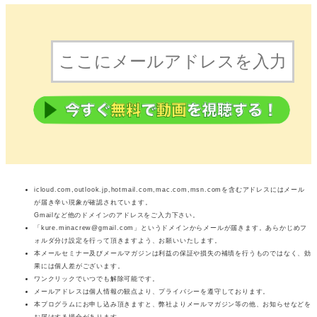
icloud.com,outlook.jp,hotmail.com,mac.com,msn.comを含むアドレスにはメール
が届き辛い現象が確認されています。
Gmailなど他のドメインのアドレスをご入力下さい。
「kure.minacrew@gmail.com」というドメインからメールが届きます。あらかじめフ
ォルダ分け設定を行って頂きますよう、お願いいたします。
本メールセミナー及びメールマガジンは利益の保証や損失の補填を行うものではなく、効
果には個人差がございます。
ワンクリックでいつでも解除可能です。
メールアドレスは個人情報の観点より、プライバシーを遵守しております。
本プログラムにお申し込み頂きますと、弊社よりメールマガジン等の他、お知らせなどを
お届けする場合があります。