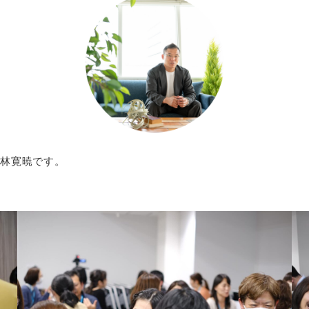
榑林寛暁です。