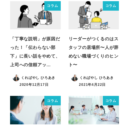
コラム
コラム
「丁寧な説明」が原因だ
リーダーがつくるのはス
った！「伝わらない部
タッフの居場所〜人が辞
下」に長い話をやめて、
めない職場づくりのヒン
上司への信頼アッ…
ト〜
くればやし ひろあき
くればやし ひろあき
2020年12月17日
2021年4月22日
コラム
コラム