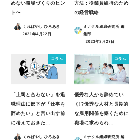
めない職場づくりのヒン
方法：従業員維持のため
ト〜
の経営戦略
くればやし ひろあき
ミナクル組織研究所 編
2021年4月22日
集部
2023年3月27日
コラム
コラム
「上司と合わない」を退
優秀な人から辞めてい
職理由に部下が「仕事を
く!?優秀な人材と長期的
辞めたい」と言い出す前
な雇用関係を築くために
に考えておきた…
職場に求められ…
くればやし ひろあき
ミナクル組織研究所 編